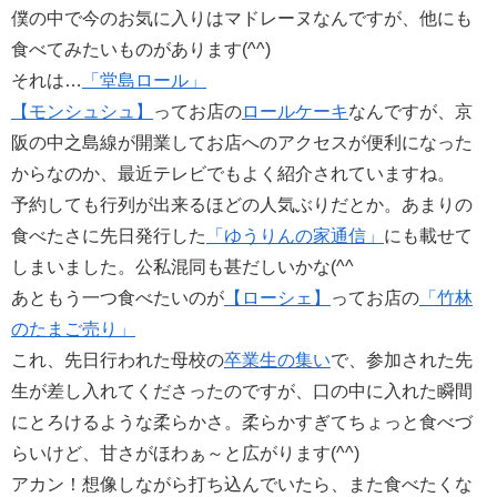
僕の中で今のお気に入りはマドレーヌなんですが、他にも
食べてみたいものがあります(^^)
それは…
「堂島ロール」
【モンシュシュ】
ってお店の
ロールケーキ
なんですが、京
阪の中之島線が開業してお店へのアクセスが便利になった
からなのか、最近テレビでもよく紹介されていますね。
予約しても行列が出来るほどの人気ぶりだとか。あまりの
食べたさに先日発行した
「ゆうりんの家通信」
にも載せて
しまいました。公私混同も甚だしいかな(^^ゞ
あともう一つ食べたいのが
【ローシェ】
ってお店の
「竹林
のたまご売り」
これ、先日行われた母校の
卒業生の集い
で、参加された先
生が差し入れてくださったのですが、口の中に入れた瞬間
にとろけるような柔らかさ。柔らかすぎてちょっと食べづ
らいけど、甘さがほわぁ～と広がります(^^)
アカン！想像しながら打ち込んでいたら、また食べたくな