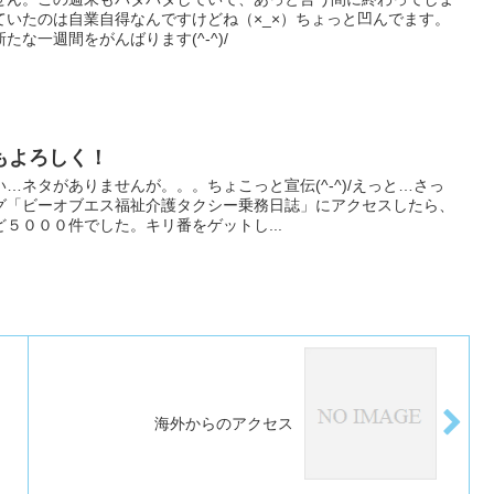
ていたのは自業自得なんですけどね（×_×）ちょっと凹んでます。
な一週間をがんばります(^-^)/
もよろしく！
…ネタがありませんが。。。ちょこっと宣伝(^-^)/えっと…さっ
グ「ビーオブエス福祉介護タクシー乗務日誌」にアクセスしたら、
５０００件でした。キリ番をゲットし...
海外からのアクセス