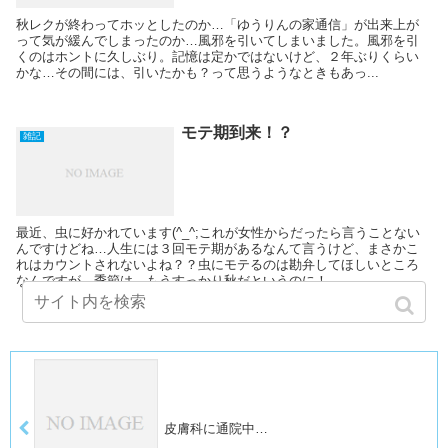
秋レクが終わってホッとしたのか…「ゆうりんの家通信」が出来上が
って気が緩んでしまったのか…風邪を引いてしまいました。風邪を引
くのはホントに久しぶり。記憶は定かではないけど、２年ぶりくらい
かな…その間には、引いたかも？って思うようなときもあっ...
モテ期到来！？
雑記
最近、虫に好かれています(^_^;これが女性からだったら言うことない
んですけどね…人生には３回モテ期があるなんて言うけど、まさかこ
れはカウントされないよね？？虫にモテるのは勘弁してほしいところ
なんですが…季節は、もうすっかり秋だというのに！...
皮膚科に通院中…