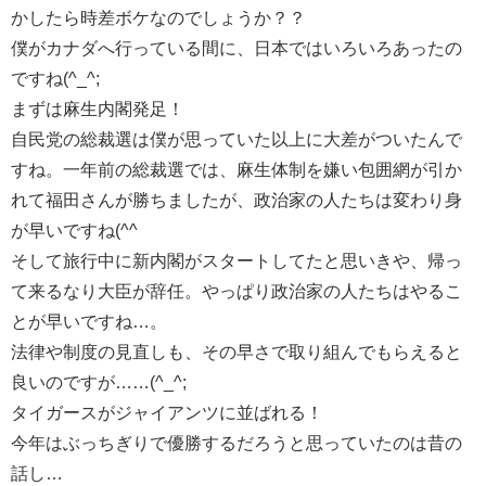
かしたら時差ボケなのでしょうか？？
僕がカナダへ行っている間に、日本ではいろいろあったの
ですね(^_^;
まずは麻生内閣発足！
自民党の総裁選は僕が思っていた以上に大差がついたんで
すね。一年前の総裁選では、麻生体制を嫌い包囲網が引か
れて福田さんが勝ちましたが、政治家の人たちは変わり身
が早いですね(^^ゞ
そして旅行中に新内閣がスタートしてたと思いきや、帰っ
て来るなり大臣が辞任。やっぱり政治家の人たちはやるこ
とが早いですね…。
法律や制度の見直しも、その早さで取り組んでもらえると
良いのですが……(^_^;
タイガースがジャイアンツに並ばれる！
今年はぶっちぎりで優勝するだろうと思っていたのは昔の
話し…