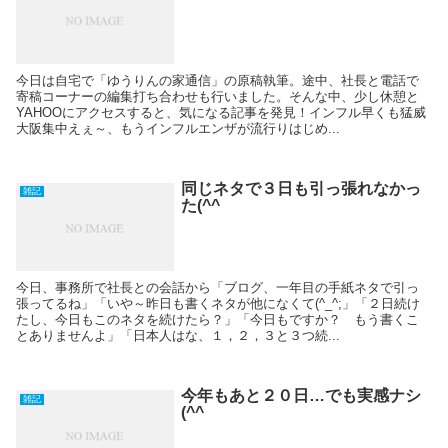
今日は自宅で「ゆうりんの家通信」の原稿執筆。途中、社長と電話で
寄稿コーナーの編集打ち合わせも行いました。そんな中、少し休憩と
YAHOOにアクセスすると、気になる記事を発見！インフル早くも猛威
大阪集中えぇ～、もうインフルエンザが流行りはじめ...
同じネタで３日も引っ張れなかっ
雑記
た(^^ゞ
今日、事務所で社長との会話から「ブログ、一年目の手紙ネタで引っ
張ってるね」「いや～昨日も書くネタが他になくて(^_^;」「２日続け
たし、今日もこのネタを続けたら？」「今日もですか？ もう書くこ
とありませんよ」「日本人はな、１，２，３と３つ続...
今年もあと２０日…でも実感ナシ
雑記
(^^ゞ