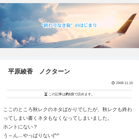
平原綾香 ノクターン
2008.11.10
この記事は
約1分
で読めます。
ここのところ秋レクのネタばかりでしたが、秋レクも終わ
ってしまい書くネタもなくなってしまいました。
ホントにない？
う～ん…やっぱりない(^^ゞ