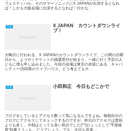
フェスティバル。そのサマーソニックにX JAPANが出演するとなれ
ば！しかも大阪会場に出演するとなれば！行かな...
X JAPAN カウントダウンライ
音楽
ブ！
大晦日に行われる、X JAPANのカウントダウンライブ。この間の日曜
日から、ようやくチケットの抽選受付が始まり、一緒に行く予定の人
ともに僕も申し込みました。今回の会場は東京の赤坂にある、キャパ
シティー1500席のライブハウス。どう考えてもチ...
小田和正 今日もどこかで
音楽
ブログをしているとアクセス数って気になるんですよね。毎朝自分の
ブログにアクセスしてチェックするのですが、昨日のアクセスは普段
よりも多く、今朝はとっても良い気分でした(^^)ひょっとして“平原綾
香”効果？う～ん、どうでしょう…でも、今日も音楽...