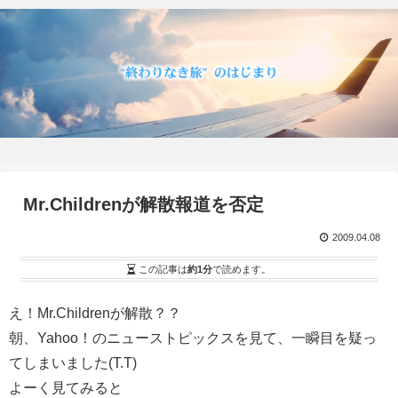
Mr.Childrenが解散報道を否定
2009.04.08
この記事は
約1分
で読めます。
え！Mr.Childrenが解散？？
朝、Yahoo！のニューストピックスを見て、一瞬目を疑っ
てしまいました(T.T)
よーく見てみると