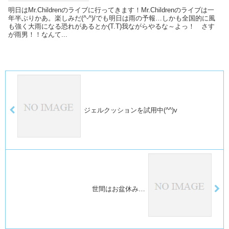
明日はMr.Childrenのライブに行ってきます！Mr.Childrenのライブは一
年半ぶりかあ。楽しみだ(^-^)/でも明日は雨の予報…しかも全国的に風
も強く大雨になる恐れがあるとか(T.T)我ながらやるな～よっ！ さす
が雨男！！なんて...
ジェルクッションを試用中(^^)v
世間はお盆休み…