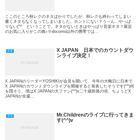
ここのところ秋レクのネタばかりでしたが、秋レクも終わってしまい
書くネタもなくなってしまいました。ホントにない？う～ん…やっぱ
りない(^^ゞということで、ネタがないときはやっぱり音楽ネタ？最近
のお気に入りがこの曲♪※docomo以外の携帯では...
X JAPAN 日本でのカウントダウ
音楽
ンライブ決定！
X JAPANのリーダーYOSHIKIが会見を開いて、今年の大晦日に日本で
X JAPANのカウントダウンライブを開催すると発表したそうです(^^)何
を隠そう、僕はX JAPANの大ファン(^^)v二十歳前後の頃、ちょうどX
JAPANが全盛...
Mr.Childrenのライブに行ってきま
音楽
す(^^)v