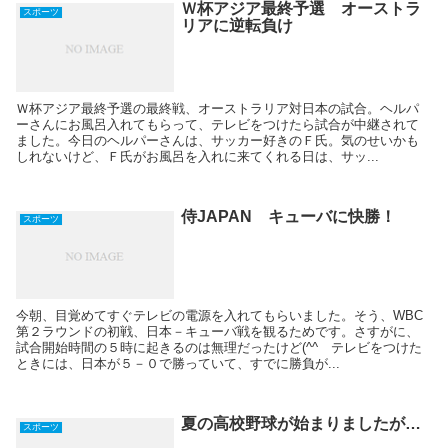
Ｗ杯アジア最終予選 オーストラ
スポーツ
リアに逆転負け
Ｗ杯アジア最終予選の最終戦、オーストラリア対日本の試合。ヘルパ
ーさんにお風呂入れてもらって、テレビをつけたら試合が中継されて
ました。今日のヘルパーさんは、サッカー好きのＦ氏。気のせいかも
しれないけど、Ｆ氏がお風呂を入れに来てくれる日は、サッ...
侍JAPAN キューバに快勝！
スポーツ
今朝、目覚めてすぐテレビの電源を入れてもらいました。そう、WBC
第２ラウンドの初戦、日本－キューバ戦を観るためです。さすがに、
試合開始時間の５時に起きるのは無理だったけど(^^ゞテレビをつけた
ときには、日本が５－０で勝っていて、すでに勝負が...
夏の高校野球が始まりましたが…
スポーツ