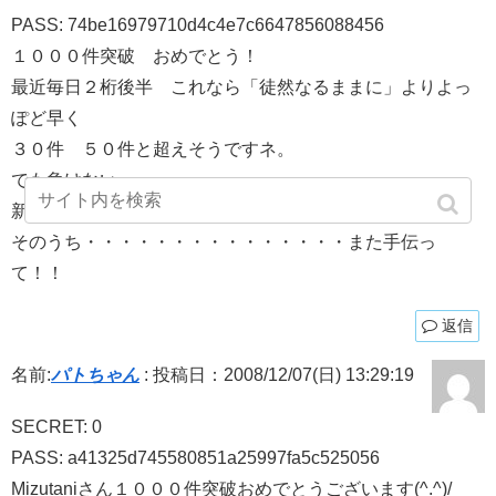
PASS: 74be16979710d4c4e7c6647856088456
１０００件突破 おめでとう！
最近毎日２桁後半 これなら「徒然なるままに」よりよっ
ぽど早く
３０件 ５０件と超えそうですネ。
でも負けない。
新たな手を考え中。
そのうち・・・・・・・・・・・・・・・また手伝っ
て！！
返信
名前:
パトちゃん
:
投稿日：2008/12/07(日) 13:29:19
SECRET: 0
PASS: a41325d745580851a25997fa5c525056
Mizutaniさん１０００件突破おめでとうございます(^.^)/