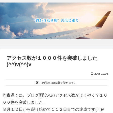
アクセス数が１０００件を突破しました
(^^)v(^^)v
2008.12.06
この記事は
約1分
で読めます。
昨夜遅くに、ブログ開設来のアクセス数がようやく？１０
００件を突破しました！
８月１２日から綴り始めて１１２日目での達成です(^^)v