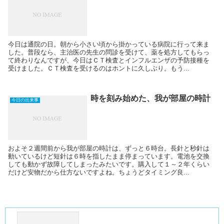
今日は通院の日。朝から小さい頃から掛かっている病院に行って来ま
した。普段なら、主治医の先生の問診を受けて、薬を処方してもらっ
て終わりなんですが、今日はＣＴ検査とインフルエンザの予防接種を
受けました。ＣＴ検査を受けるのはホントに久しぶり。もう...
時を刻み始めた、我が部屋の時計
今日の出来事
およそ２週間前から我が部屋の時計は、ずっと６時台。長針と秒針は
動いているけど短針は６時を指したまま停まっています。電池を交換
しても動かず故障してしまったみたいです。購入して１～２年くらい
だけど安物だから仕方ないですよね。ちょうどタイミング良...