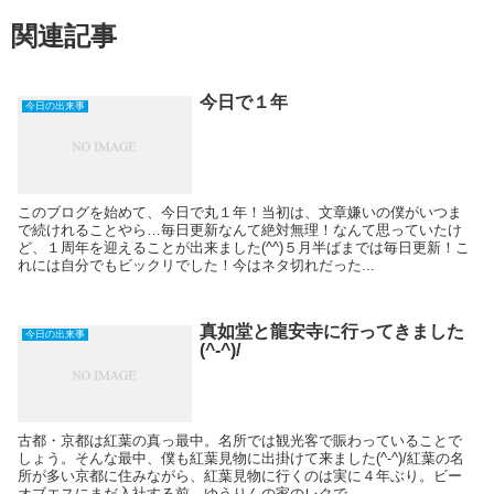
関連記事
今日で１年
今日の出来事
このブログを始めて、今日で丸１年！当初は、文章嫌いの僕がいつま
で続けれることやら…毎日更新なんて絶対無理！なんて思っていたけ
ど、１周年を迎えることが出来ました(^^)５月半ばまでは毎日更新！こ
れには自分でもビックリでした！今はネタ切れだった...
真如堂と龍安寺に行ってきました
今日の出来事
(^-^)/
古都・京都は紅葉の真っ最中。名所では観光客で賑わっていることで
しょう。そんな最中、僕も紅葉見物に出掛けて来ました(^-^)/紅葉の名
所が多い京都に住みながら、紅葉見物に行くのは実に４年ぶり。ビー
オブエスにまだ入社する前、ゆうりんの家のレクで...