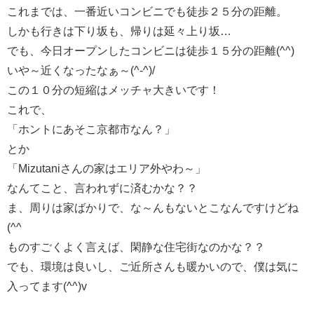
これまでは、一番近いコンビニでも徒歩２５分の距離。
しかも行きは下り坂も、帰りは延々上り坂…
でも、今日オープンしたコンビニは徒歩１５分の距離(^^)
いや～近くなったなぁ～(^-^)/
この１０分の短縮はメッチャ大きいです！
これで、
「ホントにあそこ京都市なん？」
とか
「Mizutaniさんの家はエリア外やわ～」
なんてこと、言われずに済むかな？？
ま、周りは家ばかりで、な～んもないとこなんですけどね
(^^ゞ
ものすごくよく言えば、閑静な住宅街なのかな？？
でも、環境は良いし、ご近所さんも暖かいので、僕は気に
入ってます(^^)v