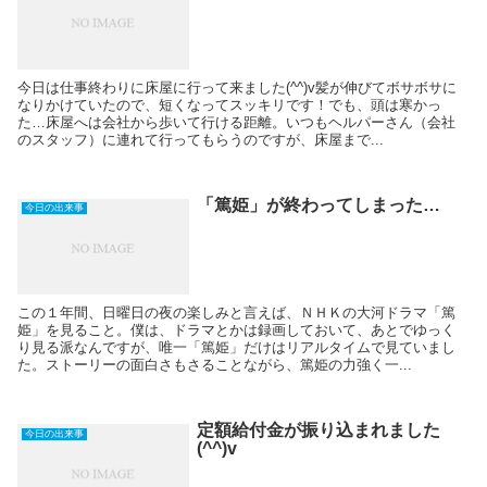
今日は仕事終わりに床屋に行って来ました(^^)v髪が伸びてボサボサに
なりかけていたので、短くなってスッキリです！でも、頭は寒かっ
た…床屋へは会社から歩いて行ける距離。いつもヘルパーさん（会社
のスタッフ）に連れて行ってもらうのですが、床屋まで...
「篤姫」が終わってしまった…
今日の出来事
この１年間、日曜日の夜の楽しみと言えば、ＮＨＫの大河ドラマ「篤
姫」を見ること。僕は、ドラマとかは録画しておいて、あとでゆっく
り見る派なんですが、唯一「篤姫」だけはリアルタイムで見ていまし
た。ストーリーの面白さもさることながら、篤姫の力強く一...
定額給付金が振り込まれました
今日の出来事
(^^)v