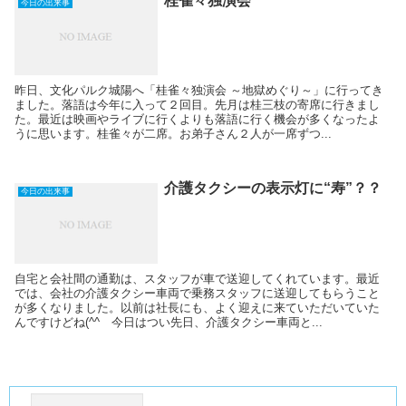
桂雀々独演会
今日の出来事
昨日、文化パルク城陽へ「桂雀々独演会 ～地獄めぐり～」に行ってき
ました。落語は今年に入って２回目。先月は桂三枝の寄席に行きまし
た。最近は映画やライブに行くよりも落語に行く機会が多くなったよ
うに思います。桂雀々が二席。お弟子さん２人が一席ずつ...
介護タクシーの表示灯に“寿”？？
今日の出来事
自宅と会社間の通勤は、スタッフが車で送迎してくれています。最近
では、会社の介護タクシー車両で乗務スタッフに送迎してもらうこと
が多くなりました。以前は社長にも、よく迎えに来ていただいていた
んですけどね(^^ゞ今日はつい先日、介護タクシー車両と...