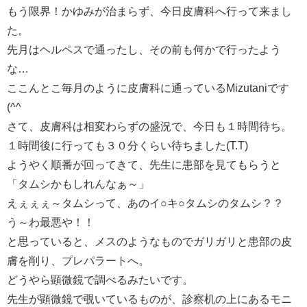
もう限界！かゆみが治まらず、今日皮膚科へ行って来まし
た。
先月はヘルペスで通ったし、その前も何かで行ったよう
な…
ここんとこ毎月のように皮膚科に通っているMizutaniです
(^^ゞ
さて、皮膚科は相変わらずの盛況で、今日も１時間待ち。
１時間後に行っても３０分くらい待ちました(T.T)
ようやく順番が回ってきて、先生に患部を見てもらうと
「タムシかもしれんなぁ～」
えぇぇぇ～タムシって、あのイ○キ○タムシのタムシ？？
う～わ最悪や！！
と思っていると、メスのようなものでガリガリと患部の皮
膚を削り、プレパラートへ。
どうやら顕微鏡で調べるみたいです。
先生が顕微鏡で覗いているものが、診察机の上にあるモニ