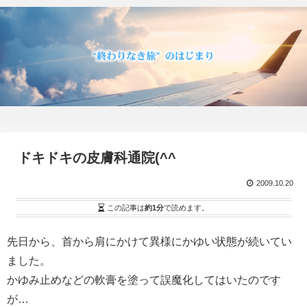
ドキドキの皮膚科通院(^^ゞ
2009.10.20
この記事は
約1分
で読めます。
先日から、首から肩にかけて異様にかゆい状態が続いてい
ました。
かゆみ止めなどの軟膏を塗って誤魔化してはいたのです
が…