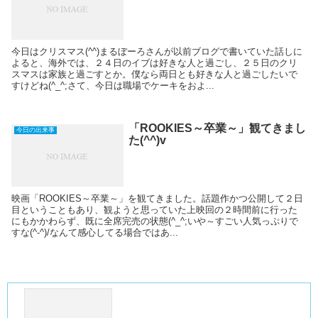
今日はクリスマス(^^)まるぼーろさんが以前ブログで書いていた話しに
よると、海外では、２４日のイブは好きな人と過ごし、２５日のクリ
スマスは家族と過ごすとか。僕なら両日とも好きな人と過ごしたいで
すけどね(^_^;さて、今日は職場でケーキをおよ...
「ROOKIES～卒業～」観てきまし
今日の出来事
た(^^)v
映画「ROOKIES～卒業～」を観てきました。話題作かつ公開して２日
目ということもあり、観ようと思っていた上映回の２時間前に行った
にもかかわらず、既に全席完売の状態(^_^;いや～すごい人気っぷりで
すな(^-^)/なんて感心してる場合ではあ...