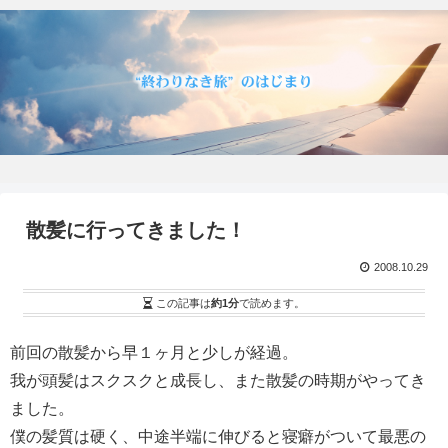
散髪に行ってきました！
2008.10.29
この記事は
約1分
で読めます。
前回の散髪から早１ヶ月と少しが経過。
我が頭髪はスクスクと成長し、また散髪の時期がやってき
ました。
僕の髪質は硬く、中途半端に伸びると寝癖がついて最悪の