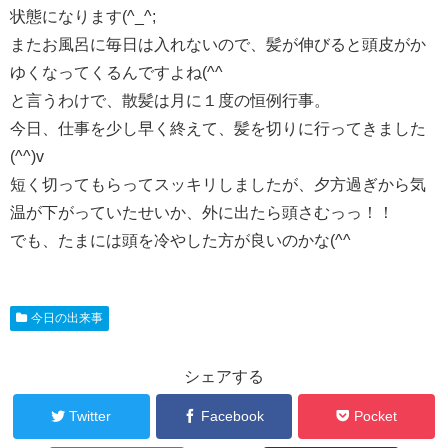
状態になります(^_^;
またお風呂に毎日は入れないので、髪が伸びると頭皮がか
ゆくなってくるんですよね(^^ゞ
と言うわけで、散髪は月に１度の恒例行事。
今日、仕事を少し早く終えて、髪を切りに行ってきました
(^^)v
短く切ってもらってスッキリしましたが、夕方過ぎから気
温が下がっていたせいか、外に出たら頭さむっっ！！
でも、たまには頭を冷やした方が良いのかな(^^ゞ
今日の出来事
シェアする
Twitter
Facebook
Pocket