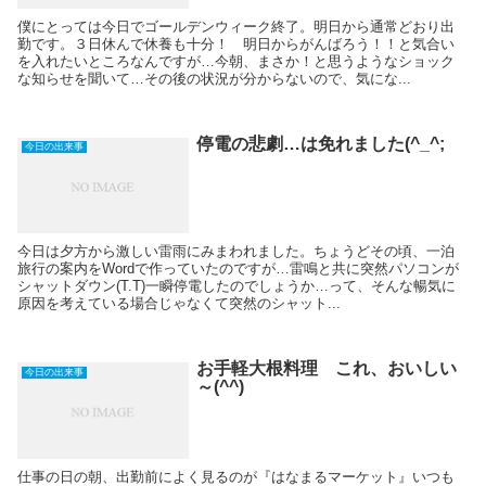
僕にとっては今日でゴールデンウィーク終了。明日から通常どおり出
勤です。３日休んで休養も十分！ 明日からがんばろう！！と気合い
を入れたいところなんですが…今朝、まさか！と思うようなショック
な知らせを聞いて…その後の状況が分からないので、気にな...
停電の悲劇…は免れました(^_^;
今日の出来事
今日は夕方から激しい雷雨にみまわれました。ちょうどその頃、一泊
旅行の案内をWordで作っていたのですが…雷鳴と共に突然パソコンが
シャットダウン(T.T)一瞬停電したのでしょうか…って、そんな暢気に
原因を考えている場合じゃなくて突然のシャット...
お手軽大根料理 これ、おいしい
今日の出来事
～(^^)
仕事の日の朝、出勤前によく見るのが『はなまるマーケット』いつも