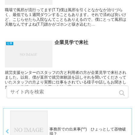
職場で風邪が流行ってます(T.T)僕は風邪を引くとなかなか治りづら
く、最低でも１週間ダウンすることもあります。それで済めば良いけ
ど、こじらせたら入院なんてこともありえるので、僕にとって風邪は
天敵なんですよね(T.T)誰かがゴホンと咳き込むた...
企業見学で来社
仕事
就労支援センターのスタッフの方と利用者の方が企業見学で来社され
ました。以前、僕が某所で就労体験談を話しそれを聞いてくださって
いたスタッフの方より実際に仕事をされている様子や話しもお聞きし
たいとの依頼があり、今日、来社の運びとなりました。まず...
事務所での出来事(^^) ひょっとして器物破
損？