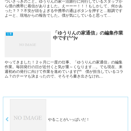
ついさっきのこと。ゆうりんの家一泊旅行に同行しているスタッフか
ら僕の携帯に着信がありました。えーーー！！！もしかして、何かあ
った？？？不安が頭をよぎる中携帯の通はボタンを押すと…順調です
よーと、現地からの報告でした。僕が気にしていると思って...
「ゆうりんの家通信」の編集作業
仕事
中です(^^)v
やってきました！２ヶ月に一度の仕事、「ゆうりんの家通信」の編集
作業。毎回発行の日が近付くと気が重～くなります…。でも現在、来
週初めの発行に向けて作業を進めています(^^ゞ僕が担当しているコラ
ム？のテーマも決まったので、そろそろ書き出さなけれ...
やることがいっぱいだ！