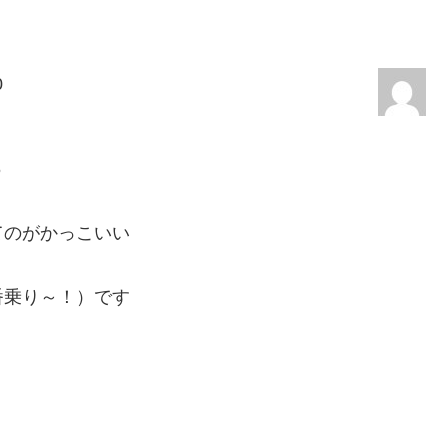
0
6
てのがかっこいい
番乗り～！）です
！