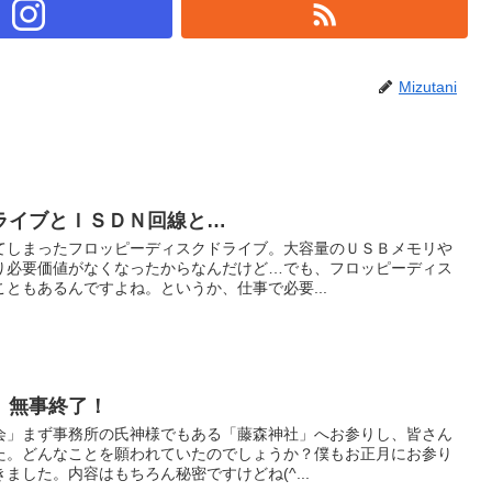
Mizutani
ライブとＩＳＤＮ回線と…
てしまったフロッピーディスクドライブ。大容量のＵＳＢメモリや
り必要価値がなくなったからなんだけど…でも、フロッピーディス
ともあるんですよね。というか、仕事で必要...
」無事終了！
会」まず事務所の氏神様でもある「藤森神社」へお参りし、皆さん
た。どんなことを願われていたのでしょうか？僕もお正月にお参り
ました。内容はもちろん秘密ですけどね(^...