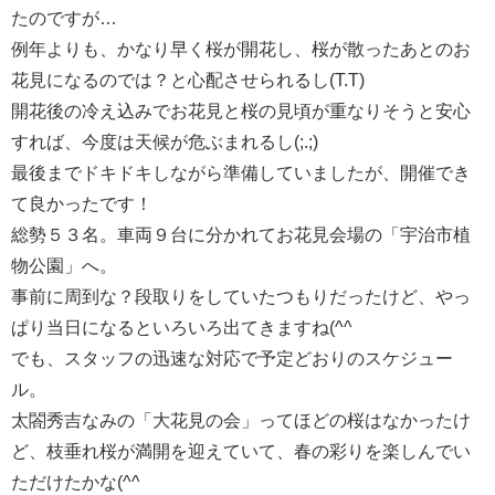
たのですが…
例年よりも、かなり早く桜が開花し、桜が散ったあとのお
花見になるのでは？と心配させられるし(T.T)
開花後の冷え込みでお花見と桜の見頃が重なりそうと安心
すれば、今度は天候が危ぶまれるし(;.;)
最後までドキドキしながら準備していましたが、開催でき
て良かったです！
総勢５３名。車両９台に分かれてお花見会場の「宇治市植
物公園」へ。
事前に周到な？段取りをしていたつもりだったけど、やっ
ぱり当日になるといろいろ出てきますね(^^ゞ
でも、スタッフの迅速な対応で予定どおりのスケジュー
ル。
太閤秀吉なみの「大花見の会」ってほどの桜はなかったけ
ど、枝垂れ桜が満開を迎えていて、春の彩りを楽しんでい
ただけたかな(^^ゞ