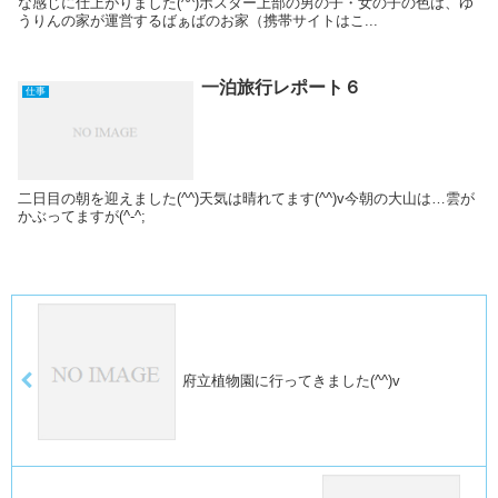
な感じに仕上がりました(^^)ポスター上部の男の子・女の子の色は、ゆ
うりんの家が運営するばぁばのお家（携帯サイトはこ...
一泊旅行レポート６
仕事
二日目の朝を迎えました(^^)天気は晴れてます(^^)v今朝の大山は…雲が
かぶってますが(^-^;
府立植物園に行ってきました(^^)v