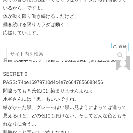
いるから、ですよ。
体が動く限り働き続ける…だけど、
働き続ける限りカラダは動く！
応援しています。
返信
名前:
大塚寧々…？
:
投稿日：2010/09/17(金) 22:56:58
SECRET: 0
PASS: 74be16979710d4c4e7c6647856088456
間違ってもＳ氏色には染まりませんよねぇ…
水谷さんには「黒」もいいですね。
緑がかった黒、グレーっぽい黒…見ようによっては違って
見えるけど、どの色にも負けない、そしてどんな色ともそ
れなりに合う…
勝手なこと言ってごめんなさい…