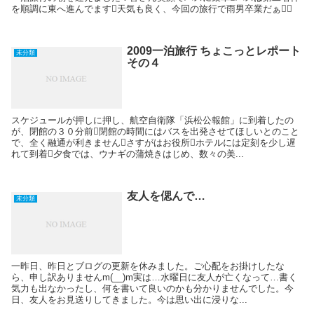
を順調に東へ進んでます天気も良く、今回の旅行で雨男卒業だぁ
2009一泊旅行 ちょこっとレポート
未分類
その４
スケジュールが押しに押し、航空自衛隊「浜松公報館」に到着したの
が、閉館の３０分前閉館の時間にはバスを出発させてほしいとのこと
で、全く融通が利きませんさすがはお役所ホテルには定刻を少し遅
れて到着夕食では、ウナギの蒲焼きはじめ、数々の美...
友人を偲んで…
未分類
一昨日、昨日とブログの更新を休みました。ご心配をお掛けしたな
ら、申し訳ありませんm(__)m実は…水曜日に友人が亡くなって…書く
気力も出なかったし、何を書いて良いのかも分かりませんでした。今
日、友人をお見送りしてきました。今は思い出に浸りな...