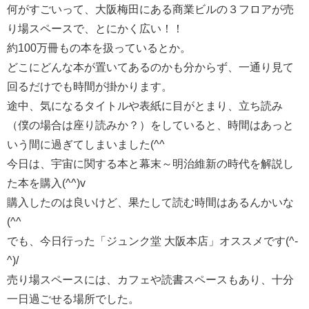
何がすごいって、大阪梅田にある商業ビルの３フロアが売
り場スペースで、とにかく広い！！
約100万冊もの本を扱っているとか。
どこにどんな本が置いてあるのかも分からず、一通り見て
回るだけでも時間が掛かります。
途中、気になるタイトルや表紙に目がとまり、立ち読み
（僕の場合は座り読みか？）をしていると、時間はあっと
いう間に過ぎてしまいました(^^ゞ
今日は、宇宙に関する本と幕末～明治維新の時代を解説し
た本を購入(^^)v
購入したのは良いけど、果たして読む時間はあるんかいな
(^^ゞ
でも、今日行った「ジュンク堂 大阪本店」オススメです(^-
^)/
売り場スペースには、カフェや読書スペースもあり、十分
一日過ごせる場所でした。