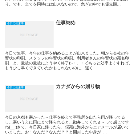
り。でも、全てを同時には出来ないので、急ぎの中でも優先順...
仕事納め
今日の出来事
今日で無事、今年の仕事を納めることが出来ました。朝から会社の年
賀状の印刷。スタッフの年賀状の印刷。利用者さんの年賀状の宛名印
刷…と、最後の最後にようやく終了(;-・。・-;)もっと効率よくすれば、
もう少し早くできていたかもしれないのに、遅く...
カナダからの贈り物
今日の出来事
今日の京都も寒かった～仕事を終えて事務所を出たら雨が降ってる
し…寒いうえに雨にまで降られると…勘弁してくれぇ～って感じです
ね(__;)さて、今日家に帰ったら、僕宛に海外からエアメールが届いて
いました。お！なんだ？なんだ？？と開封した中身が↓...