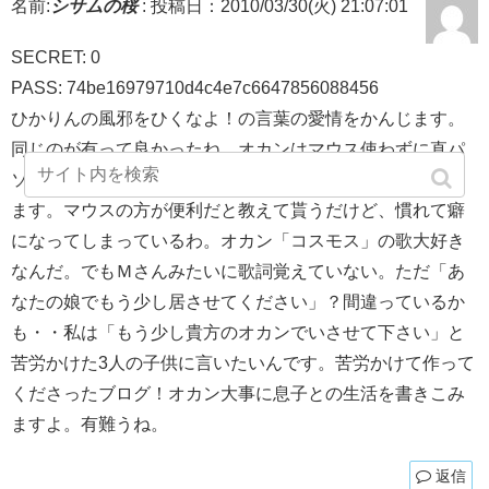
名前:
シサムの桜
:
投稿日：2010/03/30(火) 21:07:01
SECRET: 0
PASS: 74be16979710d4c4e7c6647856088456
ひかりんの風邪をひくなよ！の言葉の愛情をかんじます。
同じのが有って良かったね。オカンはマウス使わずに直パ
ソコンのなんて言うのか判らないところを触れて動かして
ます。マウスの方が便利だと教えて貰うだけど、慣れて癖
になってしまっているわ。オカン「コスモス」の歌大好き
なんだ。でもＭさんみたいに歌詞覚えていない。ただ「あ
なたの娘でもう少し居させてください」？間違っているか
も・・私は「もう少し貴方のオカンでいさせて下さい」と
苦労かけた3人の子供に言いたいんです。苦労かけて作って
くださったブログ！オカン大事に息子との生活を書きこみ
ますよ。有難うね。
返信