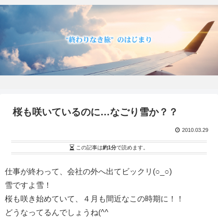
桜も咲いているのに…なごり雪か？？
2010.03.29
この記事は
約1分
で読めます。
仕事が終わって、会社の外へ出てビックリ(○_○)
雪ですよ雪！
桜も咲き始めていて、４月も間近なこの時期に！！
どうなってるんでしょうね(^^ゞ