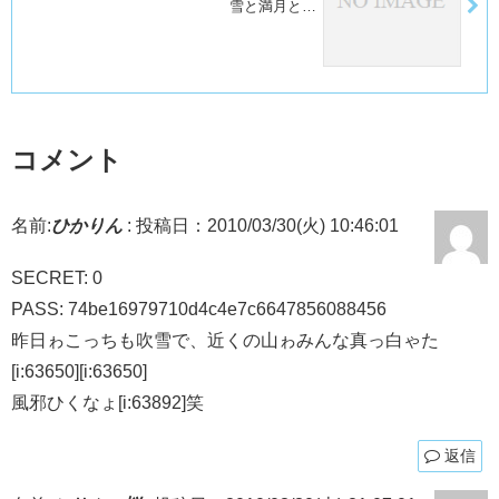
雪と満月と…
コメント
名前:
ひかりん
:
投稿日：2010/03/30(火) 10:46:01
SECRET: 0
PASS: 74be16979710d4c4e7c6647856088456
昨日ゎこっちも吹雪で、近くの山ゎみんな真っ白ゃた
[i:63650][i:63650]
風邪ひくなょ[i:63892]笑
返信