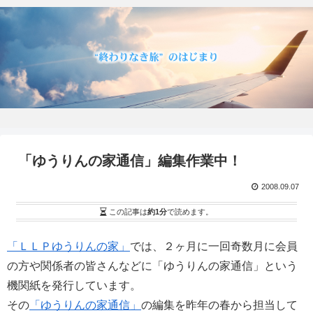
「ゆうりんの家通信」編集作業中！
2008.09.07
この記事は
約1分
で読めます。
「ＬＬＰゆうりんの家」
では、２ヶ月に一回奇数月に会員
の方や関係者の皆さんなどに「ゆうりんの家通信」という
機関紙を発行しています。
その
「ゆうりんの家通信」
の編集を昨年の春から担当して