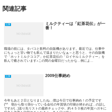
関連記事
ミルクティーは「紅茶花伝」が一
仕事
番！
職場の前には、タバコと飲料の自販機があります。最近では、仕事中
にちょっと甘い物でも飲んで温まりたいなぁ～と思うと、その自販機
で「ホットミルクココア」か紅茶花伝の「ロイヤルミルクティー」を
飲んで癒されています♪この間の金曜日だったかな…例によ...
2009仕事納め
仕事
今年もあと２日となりましたね…僕は今日で仕事納め！の予定です
(^^ゞ朝から取り掛かっている会社の年賀状の印刷が終われば…の話し
ですが(..;)送り先リストの最終チェックや、約４５０枚の年賀ハガキに