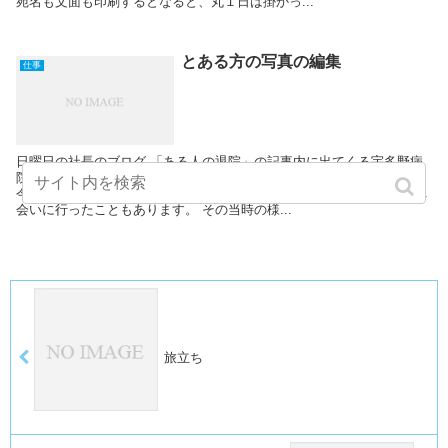
宛名も文面も印刷するとなると、丸１日は掛かっ...
とある方の写真の編集
仕事
日曜日の社長のブログ 「ある人の退院」の記事内に出てくる宇多野病
院は 僕が昔入院生活を送り、今も通院している ゆかりある病院です。
今度退院される方には だいぶん前、外来受診後に 社長とともに病室へ
会いに行ったこともあります。 その当時の様...
旅立ち