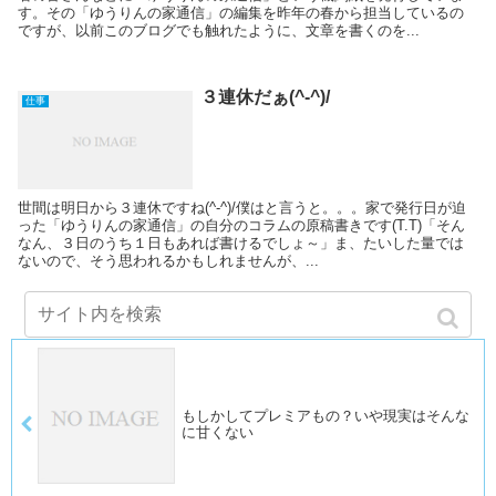
す。その「ゆうりんの家通信」の編集を昨年の春から担当しているの
ですが、以前このブログでも触れたように、文章を書くのを...
３連休だぁ(^-^)/
仕事
世間は明日から３連休ですね(^-^)/僕はと言うと。。。家で発行日が迫
った「ゆうりんの家通信」の自分のコラムの原稿書きです(T.T)「そん
なん、３日のうち１日もあれば書けるでしょ～」ま、たいした量では
ないので、そう思われるかもしれませんが、...
もしかしてプレミアもの？いや現実はそんな
に甘くない