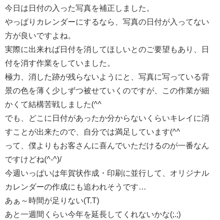
今日は日付の入った写真を補正しました。
やっぱりカレンダーにするなら、写真の日付が入ってない
方が良いですよね。
実際に出来れば日付を消してほしいとのご要望もあり、日
付を消す作業をしていました。
極力、消した跡が残らないようにと、写真に写っている背
景の色を薄く少しずつ被せていくのですが、この作業が細
かくて結構苦戦しました(^^ゞ
でも、どこに日付があったか分からないくらいキレイに消
すことが出来たので、自分では満足しています(^^ゞ
って、僕よりもお客さんに喜んでいただけるのが一番なん
ですけどね(^-^)/
今週いっぱいは年賀状作成・印刷に並行して、オリジナル
カレンダーの作成にも追われそうです…
あぁ～時間が足りない(T.T)
あと一週間くらい今年を延長してくれないかな(;.;)